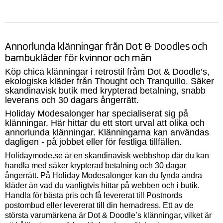
Annorlunda klänningar från Dot & Doodles och
bambu
kläder för kvinnor och män
Köp chica klänningar i retrostil fråm Dot & Doodle’s,
ekologiska kläder från Thought och Tranquillo. Säker
skandinavisk butik med krypterad betalning, snabb
leverans och 30 dagars ångerrätt.
Holiday Modesalonger har specialiserat sig på
klänningar. Här hittar du ett stort urval att olika och
annorlunda klänningar. Klänningarna kan användas
dagligen - på jobbet eller för festliga tillfällen.
Holidaymode.se är en skandinavisk webbshop där du kan
handla med säker krypterad betalning och 30 dagar
ångerrätt. På Holiday Modesalonger kan du fynda andra
kläder än vad du vanligtvis hittar på webben och i butik.
Handla för bästa pris och få levererat till Postnords
postombud eller levererat till din hemadress. Ett av de
största varumärkena är Dot & Doodle’s klänningar, vilket är