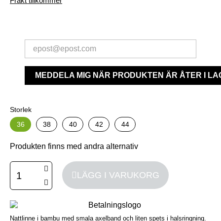
Frakt tillkommer
MEDDELA MIG NÄR PRODUKTEN ÄR ÅTER I LA
Storlek
36
38
40
42
44
Produkten finns med andra alternativ
LÄGG I VARUKORG
Nattlinne i bambu med smala axelband och liten spets i halsringning.