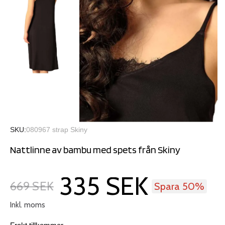
SKU
080967 strap Skiny
Nattlinne av bambu med spets från Skiny
335 SEK
669 SEK
Spara 50%
Inkl. moms