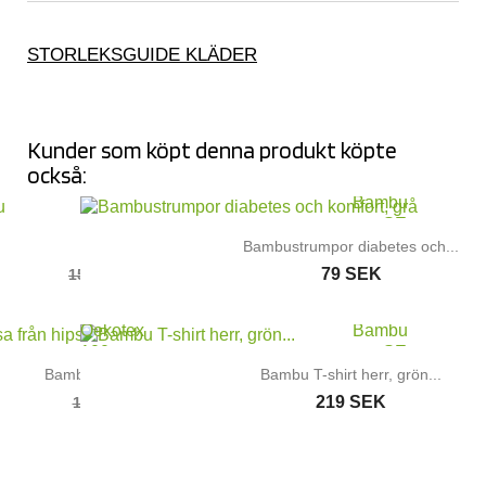
STORLEKSGUIDE KLÄDER
Kunder som köpt denna produkt köpte
också:
PRIS FRÅN
80 SEK
!
Linne av bambu
Bambustrumpor diabetes och...
111 SEK
79 SEK
159 SEK
Bambu damtrosa modell...
Bambu T-shirt herr, grön...
76 SEK
219 SEK
109 SEK