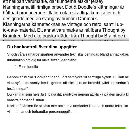
ett hållbart varumärke, där kunderna älskar jersey
klänningarna till rimliga priser. Dot & Doodle’s klänningar är
hållbart producerade i Italien utan skadliga kemikalier och
designade med en sväng av humor i Danmark.
Klänningarna kännetecknas av vintage och retro, samt i up-
to-date-material. Ett annat varumärke är hållbara Thought by
Braintree. Med ekologiska kläder från Thought by Braintree i
London kan du skona miljön OCH klä dig snyggt. Kläderna
Du har kontroll över dina uppgifter
från Thought by Braintree är både ekologiska och hållbar
samtidigt bekväma och mjuka - och kolla priserna: det är
Vi och våra samarbetspartner använder tekniska lösningar, bland annat kakor, 
riktigt billigt när man förstår att det är ekologiska kläder!
information om dig för olika syften, däribland:
Thought by Braintree gör T-shirt, leggings och klänningar i
Funktionella
bland annat ekologisk bomull och bambu, men den mest
kända är de läckra och fotvårdande bambustrumpor.
Genom att klicka ”Godkänn” ger du ditt samtycke till samtliga syften. Du kan oc
Strumporna finns både för kvinnor och män, där även
vilka syften du samtycker till genom att klicka i rutan bredvid syftet och sedan 
männen älskar de ekologiska herrskjortor av hampa och
inställningar”.
ekologisk bomull. För kvinnor finns det också ekologiska
Du kan när som helst ta tillbaka ditt samtycke genom att klicka på den gröna 
kläder från tyska Tranquillo, som bland annat gör läckra
vänstra hörnet på sidan.
GOTS-certifierade jerseykläder.
Klicka på länken för att läsa mer om hur vi använder kakor och andra tekniska
vi inhämtar och behandlar personuppgifter.
Leverans 2-4 dagar | 30 dagar returrätt | Fri frakt v. 699 |
Holiday Modesaloner© | www.holidaymode.se© | +45
30405040