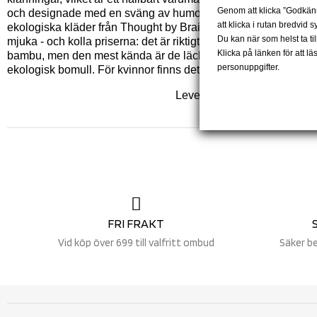
Genom att klicka ”Godkänn”
och designade med en sväng av humor i Danmark. Klänningarna
att klicka i rutan bredvid 
ekologiska kläder från Thought by Braintree i London kan du 
Du kan när som helst ta ti
mjuka - och kolla priserna: det är riktigt billigt när man först
Klicka på länken för att 
bambu, men den mest kända är de läckra och fotvårdande bam
personuppgifter.
ekologisk bomull. För kvinnor finns det också ekologiska kläde
Leverans 2-4 dagar | 30 dag
FRI FRAKT
Vid köp över 699 till valfritt ombud
Säker b