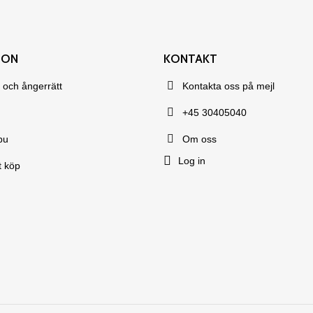
ION
KONTAKT
 och ångerrätt
Kontakta oss på mejl
+45 30405040
bu
Om oss
Log in
t köp