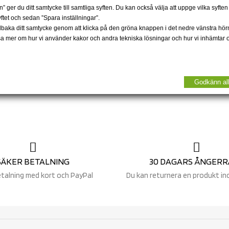
 ger du ditt samtycke till samtliga syften. Du kan också välja att uppge vilka syfte
 kännetecknas av vintage och retro, samt i up-to-date-material
syftet och sedan ”Spara inställningar”.
skona miljön OCH klä dig snyggt. Kläderna från Thought by Bra
llbaka ditt samtycke genom att klicka på den gröna knappen i det nedre vänstra hör
år att det är ekologiska kläder! Thought by Braintree gör T-shirt, 
läsa mer om hur vi använder kakor och andra tekniska lösningar och hur vi inhämtar
bustrumpor. Strumporna finns både för kvinnor och män, där ä
r från tyska Tranquillo, som bland annat gör läckra GOTS-certif
ar returrätt | Fri frakt v. 699 | Holiday Modesaloner© | www.ho
Godkänn al
SÄKER BETALNING
30 DAGARS ÅNGERR
etalning med kort och PayPal
Du kan returnera en produkt in