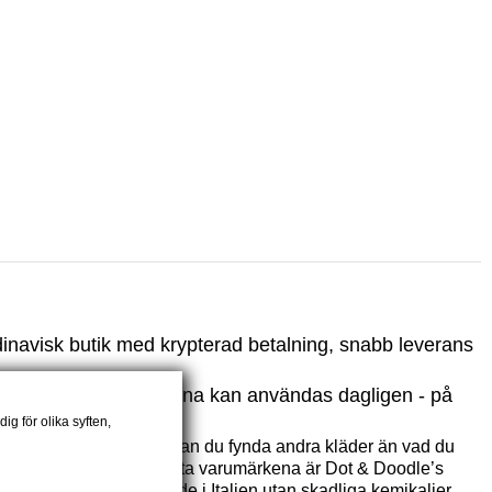
dinavisk butik med krypterad betalning, snabb leverans
a klänningar. Klänningarna kan användas dagligen - på
g för olika syften,
Holiday Modesalonger kan du fynda andra kläder än vad du
 hemadress. Ett av de största varumärkena är Dot & Doodle’s
ar är hållbart producerade i Italien utan skadliga kemikalier