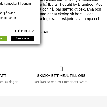
n du samtycker till genom
. Ett annat varumärke är hållbara Thought by Braintree. Med
intree är både ekologiska och hållbar samtidigt bekväma och
net på sidan.
leggings och klänningar i bland annat ekologisk bomull och
 och behandlar
ven männen älskar de ekologiska herrskjortor av hampa och
ierade jerseykläder.
Inställningar
lidaymode.se© | +45 30405040
la
Neka alla
ÄTT
SKICKA ETT MEJL TILL OSS
om 30 dagar
Det kan ta oss 24 timmar att svara.