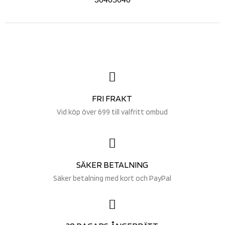
FRI FRAKT
Vid köp över 699 till valfritt ombud
SÄKER BETALNING
Säker betalning med kort och PayPal