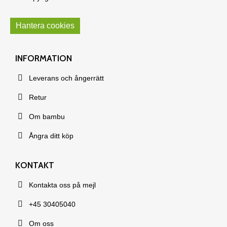
Hantera cookies
INFORMATION
Leverans och ångerrätt
Retur
Om bambu
Ångra ditt köp
KONTAKT
Kontakta oss på mejl
+45 30405040
Om oss