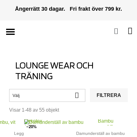
Ångerrätt 30 dagar. Fri frakt över 799 kr.
LOUNGE WEAR OCH
TRÄNING

FILTRERA
Välj
Visar 1-48 av 55 objekt
−20%
Leggings av bambu, vit
Damunderställ av bambu