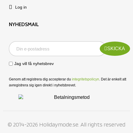
Log in
NYHEDSMAIL
SKICKA
Jag vill få nyhetsbrev
Genom att registrera dig accepterar du
integritetspolicyn
. Det är enkelt att
avregistrera sig igen direkt i nyhetsbrevet.
© 2014-2026 Holidaymode.se. All rights reserved