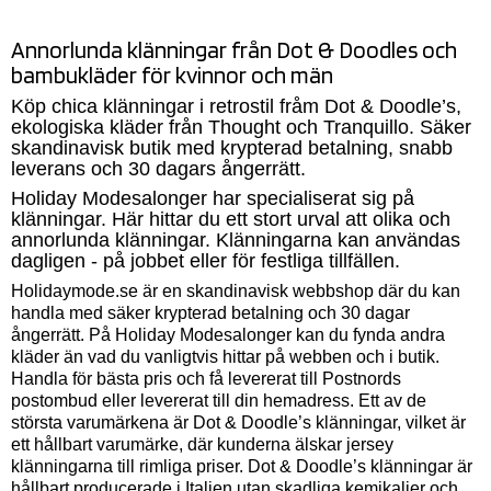
Annorlunda klänningar från Dot & Doodles och
bambu
kläder för kvinnor och män
Köp chica klänningar i retrostil fråm Dot & Doodle’s,
ekologiska kläder från Thought och Tranquillo. Säker
skandinavisk butik med krypterad betalning, snabb
leverans och 30 dagars ångerrätt.
Holiday Modesalonger har specialiserat sig på
klänningar. Här hittar du ett stort urval att olika och
annorlunda klänningar. Klänningarna kan användas
dagligen - på jobbet eller för festliga tillfällen.
Holidaymode.se är en skandinavisk webbshop där du kan
handla med säker krypterad betalning och 30 dagar
ångerrätt. På Holiday Modesalonger kan du fynda andra
kläder än vad du vanligtvis hittar på webben och i butik.
Handla för bästa pris och få levererat till Postnords
postombud eller levererat till din hemadress. Ett av de
största varumärkena är Dot & Doodle’s klänningar, vilket är
ett hållbart varumärke, där kunderna älskar jersey
klänningarna till rimliga priser. Dot & Doodle’s klänningar är
hållbart producerade i Italien utan skadliga kemikalier och