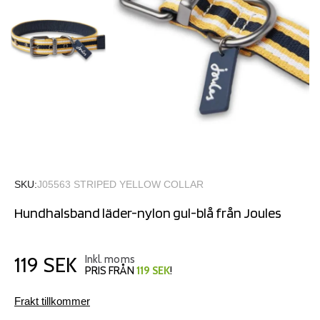
SKU
J05563 STRIPED YELLOW COLLAR
Hundhalsband läder-nylon gul-blå från Joules
119 SEK
Inkl. moms
PRIS FRÅN
119 SEK
!
Frakt tillkommer