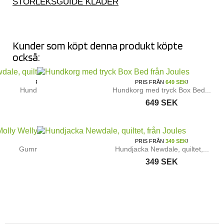
STORLEKSGUIDE KLÄDER
Kunder som köpt denna produkt köpte
också:
PRIS FRÅN
349 SEK
!
PRIS FRÅN
649 SEK
!
Hundregnjacka Print från...
Hundkorg med tryck Box Bed...
349 SEK
649 SEK
SLUTTSÅLD
PRIS FRÅN
349 SEK
!
Gummistövlar Molly Welly...
Hundjacka Newdale, quiltet,...
669 SEK
349 SEK