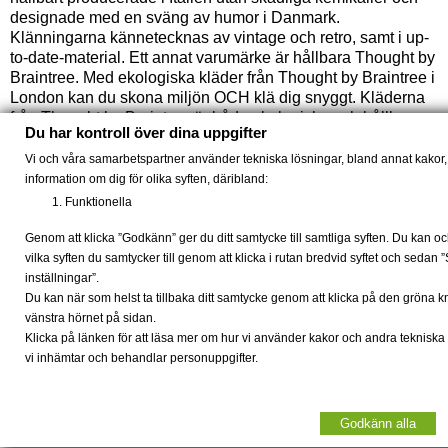
designade med en sväng av humor i Danmark.
Klänningarna kännetecknas av vintage och retro, samt i up-
to-date-material. Ett annat varumärke är hållbara Thought by
Braintree. Med ekologiska kläder från Thought by Braintree i
London kan du skona miljön OCH klä dig snyggt. Kläderna
från Thought by Braintree är både ekologiska och hållbar
Du har kontroll över dina uppgifter
samtidigt bekväma och mjuka - och kolla priserna: det är
riktigt billigt när man förstår att det är ekologiska kläder!
Vi och våra samarbetspartner använder tekniska lösningar, bland annat kakor, 
Thought by Braintree gör T-shirt, leggings och klänningar i
information om dig för olika syften, däribland:
bland annat ekologisk bomull och bambu, men den mest
Funktionella
kända är de läckra och fotvårdande bambustrumpor.
Strumporna finns både för kvinnor och män, där även
Genom att klicka ”Godkänn” ger du ditt samtycke till samtliga syften. Du kan oc
männen älskar de ekologiska herrskjortor av hampa och
vilka syften du samtycker till genom att klicka i rutan bredvid syftet och sedan 
ekologisk bomull. För kvinnor finns det också ekologiska
inställningar”.
kläder från tyska Tranquillo, som bland annat gör läckra
Du kan när som helst ta tillbaka ditt samtycke genom att klicka på den gröna 
GOTS-certifierade jerseykläder.
vänstra hörnet på sidan.
Klicka på länken för att läsa mer om hur vi använder kakor och andra tekniska
Leverans 2-4 dagar | 30 dagar returrätt | Fri frakt v. 699 |
vi inhämtar och behandlar personuppgifter.
Holiday Modesaloner© | www.holidaymode.se© | +45
30405040
Godkänn alla