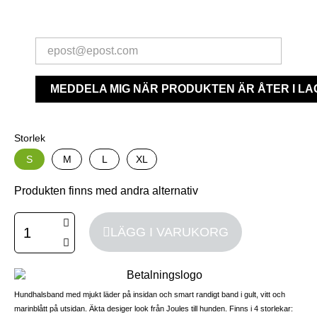
MEDDELA MIG NÄR PRODUKTEN ÄR ÅTER I LA
Storlek
S
M
L
XL
Produkten finns med andra alternativ
LÄGG I VARUKORG
Hundhalsband med mjukt läder på insidan och smart randigt band i gult, vitt och
marinblått på utsidan. Äkta desiger look från Joules till hunden. Finns i 4 storlekar: