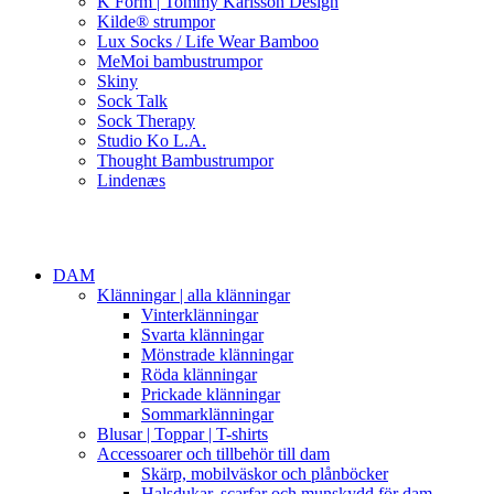
K Form | Tommy Karlsson Design
Kilde® strumpor
Lux Socks / Life Wear Bamboo
MeMoi bambustrumpor
Skiny
Sock Talk
Sock Therapy
Studio Ko L.A.
Thought Bambustrumpor
Lindenæs
DAM
Klänningar | alla klänningar
Vinterklänningar
Svarta klänningar
Mönstrade klänningar
Röda klänningar
Prickade klänningar
Sommarklänningar
Blusar | Toppar | T-shirts
Accessoarer och tillbehör till dam
Skärp, mobilväskor och plånböcker
Halsdukar, scarfar och munskydd för dam