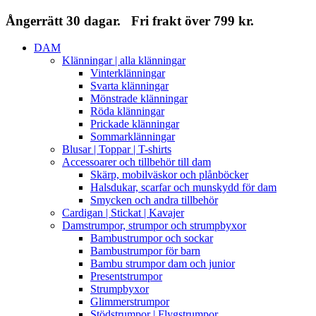
Ångerrätt 30 dagar. Fri frakt över 799 kr.
DAM
Klänningar | alla klänningar
Vinterklänningar
Svarta klänningar
Mönstrade klänningar
Röda klänningar
Prickade klänningar
Sommarklänningar
Blusar | Toppar | T-shirts
Accessoarer och tillbehör till dam
Skärp, mobilväskor och plånböcker
Halsdukar, scarfar och munskydd för dam
Smycken och andra tillbehör
Cardigan | Stickat | Kavajer
Damstrumpor, strumpor och strumpbyxor
Bambustrumpor och sockar
Bambustrumpor för barn
Bambu strumpor dam och junior
Presentstrumpor
Strumpbyxor
Glimmerstrumpor
Stödstrumpor | Flygstrumpor