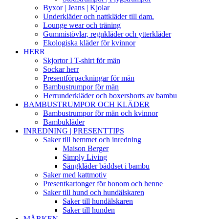
Byxor | Jeans | Kjolar
Underkläder och nattkläder till dam.
Lounge wear och träning
Gummistövlar, regnkläder och ytterkläder
Ekologiska kläder för kvinnor
HERR
Skjortor I T-shirt för män
Sockar herr
Presentförpackningar för män
Bambustrumpor för män
Herrunderkläder och boxershorts av bambu
BAMBUSTRUMPOR OCH KLÄDER
Bambustrumpor för män och kvinnor
Bambukläder
INREDNING | PRESENTTIPS
Saker till hemmet och inredning
Maison Berger
Simply Living
Sängkläder bäddset i bambu
Saker med kattmotiv
Presentkartonger för honom och henne
Saker till hund och hundälskaren
Saker till hundälskaren
Saker till hunden
MÄRKEN