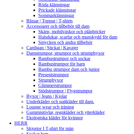
Röda klänningar
Prickade klänningar
Sommarklänningar
Blusar | Toppar | T-shirts
Accessoarer och tillbehör till dam
Skärp, mobilväskor och plånböcker
Halsdukar, scarfar och munskydd för dam
Smycken och andra tillbehör
Cardigan | Stickat | Kavajer
Damstrumpor, strumpor och strumpbyxor
Bambustrumpor och sockar
Bambustrumpor för barn
Bambu strumpor dam och junior
Presentstrumpor
Strumpbyxor
Glimmerstrumpor
Stödstrumpor | Flygstrumpor
Byxor | Jeans | Kjolar
Underkläder och nattkläder till dam.
Lounge wear och träning
Gummistövlar, regnkläder och ytterkläder
Ekologiska kläder för kvinnor
HERR
Skjortor I T-shirt för män
Sockar herr