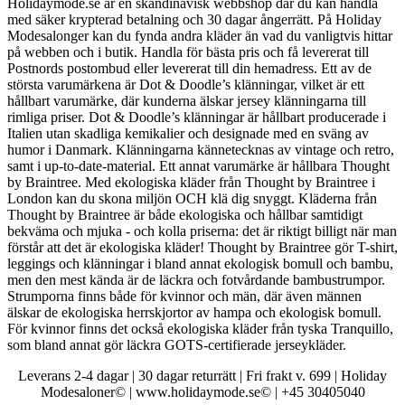
Holidaymode.se är en skandinavisk webbshop där du kan handla
med säker krypterad betalning och 30 dagar ångerrätt. På Holiday
Modesalonger kan du fynda andra kläder än vad du vanligtvis hittar
på webben och i butik. Handla för bästa pris och få levererat till
Postnords postombud eller levererat till din hemadress. Ett av de
största varumärkena är Dot & Doodle’s klänningar, vilket är ett
hållbart varumärke, där kunderna älskar jersey klänningarna till
rimliga priser. Dot & Doodle’s klänningar är hållbart producerade i
Italien utan skadliga kemikalier och designade med en sväng av
humor i Danmark. Klänningarna kännetecknas av vintage och retro,
samt i up-to-date-material. Ett annat varumärke är hållbara Thought
by Braintree. Med ekologiska kläder från Thought by Braintree i
London kan du skona miljön OCH klä dig snyggt. Kläderna från
Thought by Braintree är både ekologiska och hållbar samtidigt
bekväma och mjuka - och kolla priserna: det är riktigt billigt när man
förstår att det är ekologiska kläder! Thought by Braintree gör T-shirt,
leggings och klänningar i bland annat ekologisk bomull och bambu,
men den mest kända är de läckra och fotvårdande bambustrumpor.
Strumporna finns både för kvinnor och män, där även männen
älskar de ekologiska herrskjortor av hampa och ekologisk bomull.
För kvinnor finns det också ekologiska kläder från tyska Tranquillo,
som bland annat gör läckra GOTS-certifierade jerseykläder.
Leverans 2-4 dagar | 30 dagar returrätt | Fri frakt v. 699 | Holiday
Modesaloner© | www.holidaymode.se© | +45 30405040