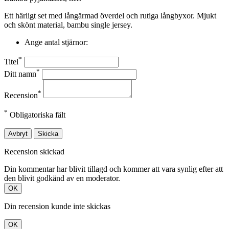
Ett härligt set med långärmad överdel och rutiga långbyxor. Mjukt
och skönt material, bambu single jersey.
Ange antal stjärnor:
*
Titel
*
Ditt namn
*
Recension
*
Obligatoriska fält
Avbryt
Skicka
Recension skickad
Din kommentar har blivit tillagd och kommer att vara synlig efter att
den blivit godkänd av en moderator.
OK
Din recension kunde inte skickas
OK