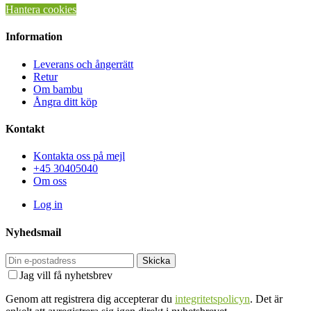
Hantera cookies
Information
Leverans och ångerrätt
Retur
Om bambu
Ångra ditt köp
Kontakt
Kontakta oss på mejl
+45 30405040
Om oss
Log in
Nyhedsmail
Skicka
Jag vill få nyhetsbrev
Genom att registrera dig accepterar du
integritetspolicyn
. Det är