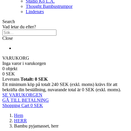
Studio Ko L.A.
Thought Bambustrumpor
Lindenæs
Search
Vad letar du efter?
Close
VARUKORG
Inga varor i varukorgen
0 objekt
0 SEK
Leverans
Totalt:
0 SEK
Ett minimum köp på totalt 240 SEK (exkl. moms) krävs för att
bekräfta din beställning, nuvarande total är 0 SEK (exkl. moms).
SE VARUKORGEN
GÅ TILL BETALNING
Shopping Cart
0 SEK
Hem
HERR
Bambu pyjamasset, herr