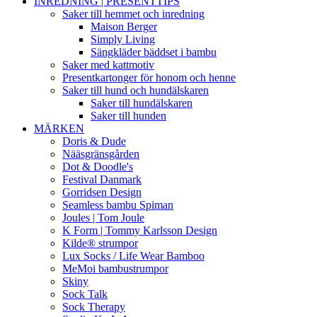
INREDNING | PRESENTTIPS
Saker till hemmet och inredning
Maison Berger
Simply Living
Sängkläder bäddset i bambu
Saker med kattmotiv
Presentkartonger för honom och henne
Saker till hund och hundälskaren
Saker till hundälskaren
Saker till hunden
MÄRKEN
Doris & Dude
Nääsgränsgården
Dot & Doodle's
Festival Danmark
Gorridsen Design
Seamless bambu Spiman
Joules | Tom Joule
K Form | Tommy Karlsson Design
Kilde® strumpor
Lux Socks / Life Wear Bamboo
MeMoi bambustrumpor
Skiny
Sock Talk
Sock Therapy