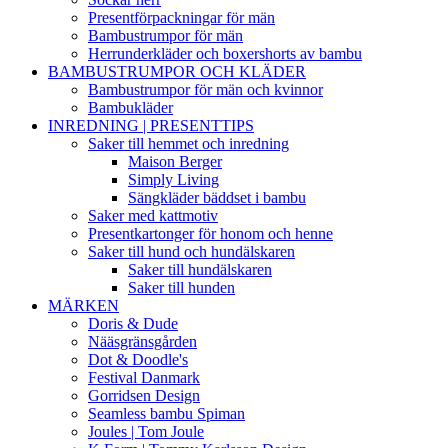
Presentförpackningar för män
Bambustrumpor för män
Herrunderkläder och boxershorts av bambu
BAMBUSTRUMPOR OCH KLÄDER
Bambustrumpor för män och kvinnor
Bambukläder
INREDNING | PRESENTTIPS
Saker till hemmet och inredning
Maison Berger
Simply Living
Sängkläder bäddset i bambu
Saker med kattmotiv
Presentkartonger för honom och henne
Saker till hund och hundälskaren
Saker till hundälskaren
Saker till hunden
MÄRKEN
Doris & Dude
Nääsgränsgården
Dot & Doodle's
Festival Danmark
Gorridsen Design
Seamless bambu Spiman
Joules | Tom Joule