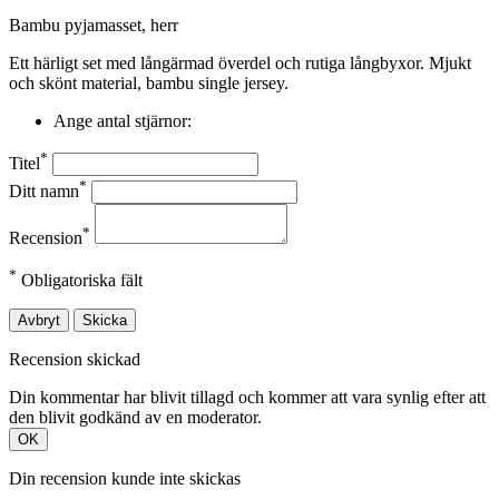
Bambu pyjamasset, herr
Ett härligt set med långärmad överdel och rutiga långbyxor. Mjukt
och skönt material, bambu single jersey.
Ange antal stjärnor:
*
Titel
*
Ditt namn
*
Recension
*
Obligatoriska fält
Avbryt
Skicka
Recension skickad
Din kommentar har blivit tillagd och kommer att vara synlig efter att
den blivit godkänd av en moderator.
OK
Din recension kunde inte skickas