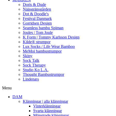
Doris & Dude
Nääsgränsgården
Dot & Doodle's
Festival Danmark
Gorridsen Design
Seamless bambu Spiman
Joules | Tom Joule
K Form | Tommy Karlsson Design
Kilde® strumpor
Lux Socks / Life Wear Bamboo
MeMoi bambustrumpor
Skiny
Sock Talk
Sock Therapy
Studio Ko L.A.
Thought Bambustrumpor
Lindenæs
Menu
DAM
Klänningar | alla klänningar
Vinterklänningar
Svarta klänningar
Mönstrade klänningar