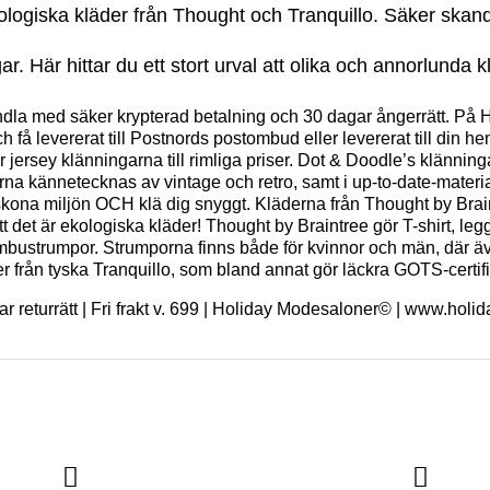
ekologiska kläder från Thought och Tranquillo. Säker skan
r. Här hittar du ett stort urval att olika och annorlund
la med säker krypterad betalning och 30 dagar ångerrätt. På 
och få levererat till Postnords postombud eller levererat till din
r jersey klänningarna till rimliga priser. Dot & Doodle’s klänning
 kännetecknas av vintage och retro, samt i up-to-date-material
skona miljön OCH klä dig snyggt. Kläderna från Thought by Bra
år att det är ekologiska kläder! Thought by Braintree gör T-shirt, 
bustrumpor. Strumporna finns både för kvinnor och män, där ä
r från tyska Tranquillo, som bland annat gör läckra GOTS-certif
ar returrätt | Fri frakt v. 699 | Holiday Modesaloner© | www.ho