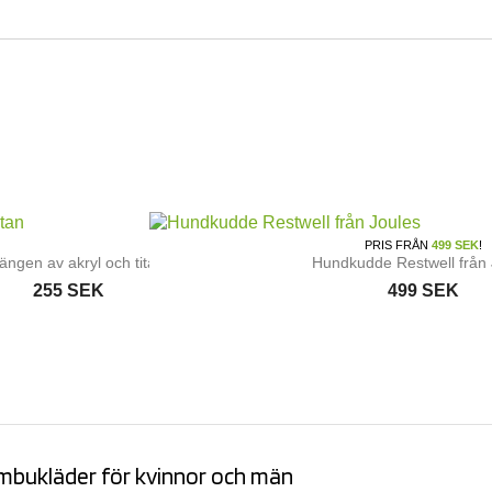
SLUTTSÅLD
PRIS FRÅN
499 SEK
!
ängen av akryl och titan
Hundkudde Restwell från 
255 SEK
499 SEK
ambu
kläder för kvinnor och män