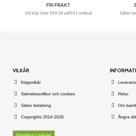
FRI FRAKT
Vid köp över 699 till valfritt ombud
Säker b
VILKÅR
INFORMAT
Köppvilkår
Leverans
Sekretessvillkor och cookies
Retur
Säker betalning
Om bam
Copyrights 2014-2026
Ångra dit
Hantera cookies