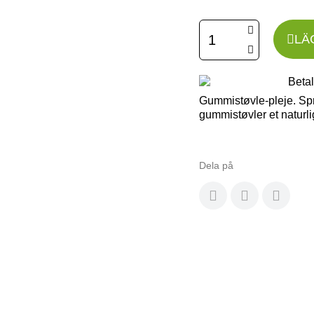
LÄ
Gummistøvle-pleje. Spr
gummistøvler et naturli
Dela på