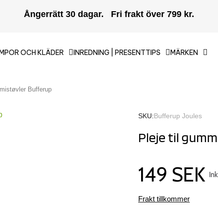
Ångerrätt 30 dagar. Fri frakt över 799 kr.
MPOR OCH KLÄDER
INREDNING | PRESENTTIPS
MÄRKEN
mmistøvler Bufferup
SKU
Bufferup Joules
Pleje til gumm
149 SEK
In
Frakt tillkommer