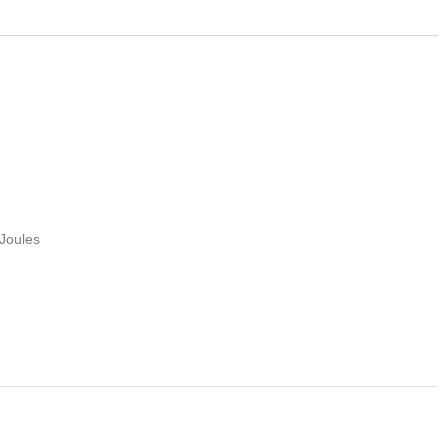
SLUTTSÅLD
Joules