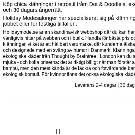
Köp chica klänningar i retrostil fråm Dot & Doodle’s, 
och 30 dagars ångerrätt.
Holiday Modesalonger har specialiserat sig på klänninga
jobbet eller för festliga tillfällen.
Holidaymode.se är en skandinavisk webbshop där du kan hand
vanligtvis hittar på webben och i butik. Handla för bästa pris 
klänningar, vilket är ett hållbart varumärke, där kunderna älska
och designade med en sväng av humor i Danmark. Klänningarna
ekologiska kläder från Thought by Braintree i London kan du 
mjuka - och kolla priserna: det är riktigt billigt när man först
bambu, men den mest kända är de läckra och fotvårdande bam
ekologisk bomull. För kvinnor finns det också ekologiska kläde
Leverans 2-4 dagar | 30 dag