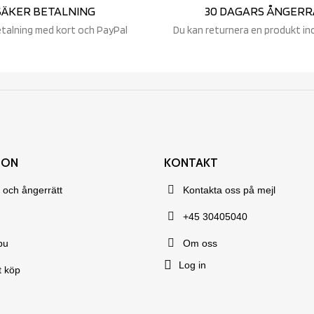
SÄKER BETALNING
30 DAGARS ÅNGERR
etalning med kort och PayPal
Du kan returnera en produkt in
ION
KONTAKT
 och ångerrätt
Kontakta oss på mejl
+45 30405040
bu
Om oss
Log in
t köp