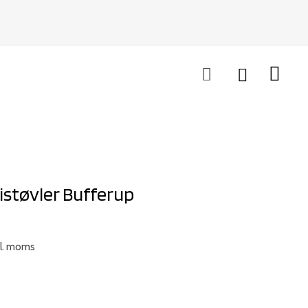
istøvler Bufferup
kl. moms