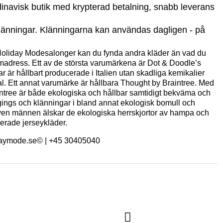
dinavisk butik med krypterad betalning, snabb leverans
a klänningar. Klänningarna kan användas dagligen - på
Holiday Modesalonger kan du fynda andra kläder än vad du
 hemadress. Ett av de största varumärkena är Dot & Doodle’s
ar är hållbart producerade i Italien utan skadliga kemikalier
. Ett annat varumärke är hållbara Thought by Braintree. Med
intree är både ekologiska och hållbar samtidigt bekväma och
leggings och klänningar i bland annat ekologisk bomull och
ven männen älskar de ekologiska herrskjortor av hampa och
ierade jerseykläder.
lidaymode.se© | +45 30405040