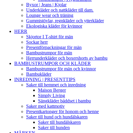
Byxor | Jeans | Kjolar
Underkläder och nattkläder till dam.
Lounge wear och träning
Gummistövlar, regnkläder och ytterkläder
Ekologiska kläder för kvinnor
HERR
Skjortor I T-shirt för män
Sockar herr
Presentförpackningar för män
Bambustrumpor för män
Herrunderkläder och boxershorts av bambu
BAMBUSTRUMPOR OCH KLÄDER
Bambustrumpor för män och kvinnor
Bambukläder
INREDNING | PRESENTTIPS
Saker till hemmet och inredning
Maison Berger
Simply Living
Sängkläder bäddset i bambu
Saker med kattmotiv
Presentkartonger för honom och henne
Saker till hund och hundälskaren
Saker till hundälskaren
Saker till hunden
MÄRKEN