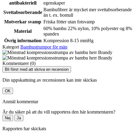
antibakteriell
egenskaper
Bambufibrer är mycket mer svettabsorberande
Svettabsorberande
än t. ex. bomull
Motverkar svamp
Friska fötter utan fotsvamp
60% bambu 22% nylon, 10% polyester og 8%
Material
spandex
Övrig information
Kompression 8-15 mmHg
Kategori
Bambustrumpor för män
Kommentarer (0)
Bli först med att skriva en recension
Din uppskattning av recensionen kan inte skickas
OK
Anmäl kommentar
Är du säker på att du vill rapportera den här kommentaren?
Nej
Ja
Rapporten har skickats