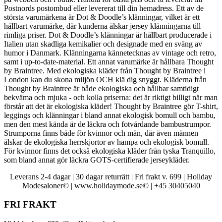
Postnords postombud eller levererat till din hemadress. Ett av de
största varumärkena är Dot & Doodle’s klänningar, vilket är ett
hållbart varumärke, där kunderna älskar jersey klänningarna till
rimliga priser. Dot & Doodle’s klänningar är hållbart producerade i
Italien utan skadliga kemikalier och designade med en sväng av
humor i Danmark. Klänningarna kännetecknas av vintage och retro,
samt i up-to-date-material. Ett annat varumärke är hållbara Thought
by Braintree. Med ekologiska kläder från Thought by Braintree i
London kan du skona miljön OCH klä dig snyggt. Kläderna från
Thought by Braintree är både ekologiska och hållbar samtidigt
bekväma och mjuka - och kolla priserna: det är riktigt billigt när man
förstår att det är ekologiska kläder! Thought by Braintree gör T-shirt,
leggings och klänningar i bland annat ekologisk bomull och bambu,
men den mest kända är de läckra och fotvårdande bambustrumpor.
Strumporna finns både för kvinnor och män, där även männen
älskar de ekologiska herrskjortor av hampa och ekologisk bomull.
För kvinnor finns det också ekologiska kläder från tyska Tranquillo,
som bland annat gör läckra GOTS-certifierade jerseykläder.
Leverans 2-4 dagar | 30 dagar returrätt | Fri frakt v. 699 | Holiday
Modesaloner© | www.holidaymode.se© | +45 30405040
FRI FRAKT