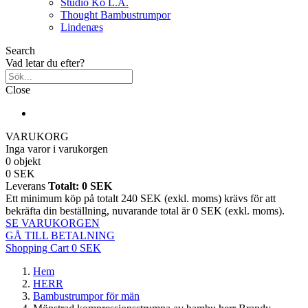
Studio Ko L.A.
Thought Bambustrumpor
Lindenæs
Search
Vad letar du efter?
Close
VARUKORG
Inga varor i varukorgen
0 objekt
0 SEK
Leverans
Totalt:
0 SEK
Ett minimum köp på totalt 240 SEK (exkl. moms) krävs för att
bekräfta din beställning, nuvarande total är 0 SEK (exkl. moms).
SE VARUKORGEN
GÅ TILL BETALNING
Shopping Cart
0 SEK
Hem
HERR
Bambustrumpor för män