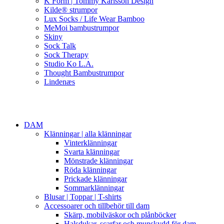
K Form | Tommy Karlsson Design
Kilde® strumpor
Lux Socks / Life Wear Bamboo
MeMoi bambustrumpor
Skiny
Sock Talk
Sock Therapy
Studio Ko L.A.
Thought Bambustrumpor
Lindenæs
DAM
Klänningar | alla klänningar
Vinterklänningar
Svarta klänningar
Mönstrade klänningar
Röda klänningar
Prickade klänningar
Sommarklänningar
Blusar | Toppar | T-shirts
Accessoarer och tillbehör till dam
Skärp, mobilväskor och plånböcker
Halsdukar, scarfar och munskydd för dam