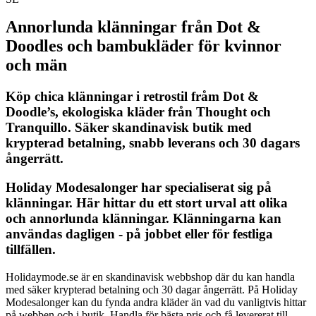
Annorlunda klänningar från Dot &
Doodles och bambu
kläder för kvinnor
och män
Köp chica klänningar i retrostil fråm Dot &
Doodle’s, ekologiska kläder från Thought och
Tranquillo. Säker skandinavisk butik med
krypterad betalning, snabb leverans och 30 dagars
ångerrätt.
Holiday Modesalonger har specialiserat sig på
klänningar. Här hittar du ett stort urval att olika
och annorlunda klänningar. Klänningarna kan
användas dagligen - på jobbet eller för festliga
tillfällen.
Holidaymode.se är en skandinavisk webbshop där du kan handla
med säker krypterad betalning och 30 dagar ångerrätt. På Holiday
Modesalonger kan du fynda andra kläder än vad du vanligtvis hittar
på webben och i butik. Handla för bästa pris och få levererat till