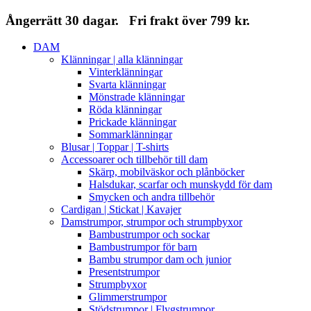
Ångerrätt 30 dagar. Fri frakt över 799 kr.
DAM
Klänningar | alla klänningar
Vinterklänningar
Svarta klänningar
Mönstrade klänningar
Röda klänningar
Prickade klänningar
Sommarklänningar
Blusar | Toppar | T-shirts
Accessoarer och tillbehör till dam
Skärp, mobilväskor och plånböcker
Halsdukar, scarfar och munskydd för dam
Smycken och andra tillbehör
Cardigan | Stickat | Kavajer
Damstrumpor, strumpor och strumpbyxor
Bambustrumpor och sockar
Bambustrumpor för barn
Bambu strumpor dam och junior
Presentstrumpor
Strumpbyxor
Glimmerstrumpor
Stödstrumpor | Flygstrumpor