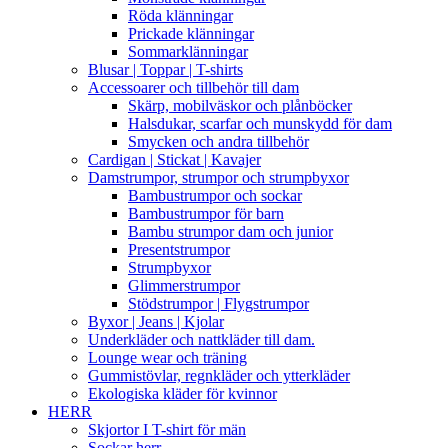
Röda klänningar
Prickade klänningar
Sommarklänningar
Blusar | Toppar | T-shirts
Accessoarer och tillbehör till dam
Skärp, mobilväskor och plånböcker
Halsdukar, scarfar och munskydd för dam
Smycken och andra tillbehör
Cardigan | Stickat | Kavajer
Damstrumpor, strumpor och strumpbyxor
Bambustrumpor och sockar
Bambustrumpor för barn
Bambu strumpor dam och junior
Presentstrumpor
Strumpbyxor
Glimmerstrumpor
Stödstrumpor | Flygstrumpor
Byxor | Jeans | Kjolar
Underkläder och nattkläder till dam.
Lounge wear och träning
Gummistövlar, regnkläder och ytterkläder
Ekologiska kläder för kvinnor
HERR
Skjortor I T-shirt för män
Sockar herr