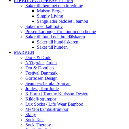
INREDNING | PRESENTTIPS
Saker till hemmet och inredning
Maison Berger
Simply Living
Sängkläder bäddset i bambu
Saker med kattmotiv
Presentkartonger för honom och henne
Saker till hund och hundälskaren
Saker till hundälskaren
Saker till hunden
MÄRKEN
Doris & Dude
Nääsgränsgården
Dot & Doodle's
Festival Danmark
Gorridsen Design
Seamless bambu Spiman
Joules | Tom Joule
K Form | Tommy Karlsson Design
Kilde® strumpor
Lux Socks / Life Wear Bamboo
MeMoi bambustrumpor
Skiny
Sock Talk
Sock Therapy