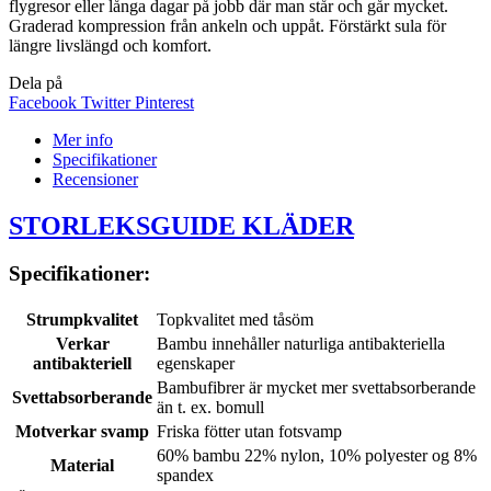
flygresor eller långa dagar på jobb där man står och går mycket.
Graderad kompression från ankeln och uppåt. Förstärkt sula för
längre livslängd och komfort.
Dela på
Facebook
Twitter
Pinterest
Mer info
Specifikationer
Recensioner
STORLEKSGUIDE KLÄDER
Specifikationer:
Strumpkvalitet
Topkvalitet med tåsöm
Verkar
Bambu innehåller naturliga antibakteriella
antibakteriell
egenskaper
Bambufibrer är mycket mer svettabsorberande
Svettabsorberande
än t. ex. bomull
Motverkar svamp
Friska fötter utan fotsvamp
60% bambu 22% nylon, 10% polyester og 8%
Material
spandex