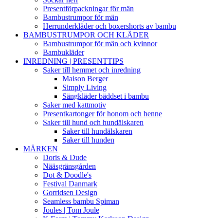
Presentförpackningar för män
Bambustrumpor för män
Herrunderkläder och boxershorts av bambu
BAMBUSTRUMPOR OCH KLÄDER
Bambustrumpor för män och kvinnor
Bambukläder
INREDNING | PRESENTTIPS
Saker till hemmet och inredning
Maison Berger
Simply Living
Sängkläder bäddset i bambu
Saker med kattmotiv
Presentkartonger för honom och henne
Saker till hund och hundälskaren
Saker till hundälskaren
Saker till hunden
MÄRKEN
Doris & Dude
Nääsgränsgården
Dot & Doodle's
Festival Danmark
Gorridsen Design
Seamless bambu Spiman
Joules | Tom Joule