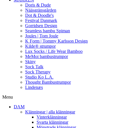
Doris & Dude
Nääsgränsgården
Dot & Doodle's
Festival Danmark
Gorridsen Design
Seamless bambu Spiman
Joules | Tom Joule
K Form | Tommy Karlsson Design
Kilde® strumpor
Lux Socks / Life Wear Bamboo
MeMoi bambustrumpor
Skiny
Sock Talk
Sock Therapy
Studio Ko L.A.
Thought Bambustrumpor
Lindenæs
Menu
DAM
Klänningar | alla klänningar
Vinterklänningar
Svarta klänningar
Mönstrade klänningar